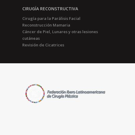
CIRUGÍA RECONSTRUCTIVA
Cirugía para la Parálisis Facial
Reconstrucción Mamaria
Cáncer de Piel, Lunares y otras lesiones
cutáneas
Revisión de Cicatrices