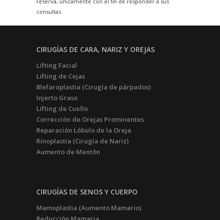
reserva, únicamente con el fin de responder a sus
consultas.
CIRUGÍAS DE CARA, NARIZ Y OREJAS
Lifting Facial
Lifting de Cejas
Blefaroplastia (Cirugía de párpados)
Injerto Graso
Lifting de Cuello
Corrección de Orejas Prominentes
Reparación Lóbulo de la Oreja
Rinoplastia (Cirugía de Nariz)
Aumento de Mentón
CIRUGÍAS DE SENOS Y CUERPO
Mamoplastia (Aumento Mamario)
Reducción Mamaria